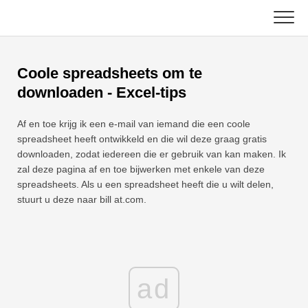
Skip
to
content
Hoofd
Coole spreadsheets om te
Excel-functies
downloaden - Excel-tips
Grafiek
C ++
Af en toe krijg ik een e-mail van iemand die een coole
spreadsheet heeft ontwikkeld en die wil deze graag gratis
Excel-tips
DSA
downloaden, zodat iedereen die er gebruik van kan maken. Ik
zal deze pagina af en toe bijwerken met enkele van deze
Formule
spreadsheets. Als u een spreadsheet heeft die u wilt delen,
Java
stuurt u deze naar bill at.com.
Woordenlijst
JavaScript
Toetsenbord sneltoetsen
Kotlin
Lessen
ad
Python
Nieuws