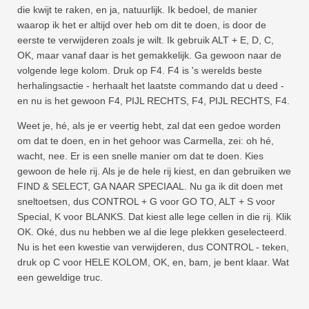
die kwijt te raken, en ja, natuurlijk. Ik bedoel, de manier
waarop ik het er altijd over heb om dit te doen, is door de
eerste te verwijderen zoals je wilt. Ik gebruik ALT + E, D, C,
OK, maar vanaf daar is het gemakkelijk. Ga gewoon naar de
volgende lege kolom. Druk op F4. F4 is 's werelds beste
herhalingsactie - herhaalt het laatste commando dat u deed -
en nu is het gewoon F4, PIJL RECHTS, F4, PIJL RECHTS, F4.
Weet je, hé, als je er veertig hebt, zal dat een gedoe worden
om dat te doen, en in het gehoor was Carmella, zei: oh hé,
wacht, nee. Er is een snelle manier om dat te doen. Kies
gewoon de hele rij. Als je de hele rij kiest, en dan gebruiken we
FIND & SELECT, GA NAAR SPECIAAL. Nu ga ik dit doen met
sneltoetsen, dus CONTROL + G voor GO TO, ALT + S voor
Special, K voor BLANKS. Dat kiest alle lege cellen in die rij. Klik
OK. Oké, dus nu hebben we al die lege plekken geselecteerd.
Nu is het een kwestie van verwijderen, dus CONTROL - teken,
druk op C voor HELE KOLOM, OK, en, bam, je bent klaar. Wat
een geweldige truc.