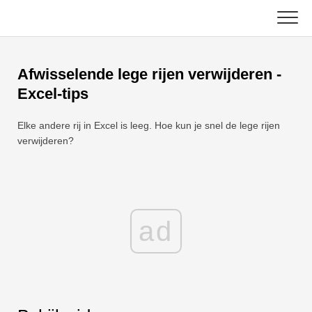
Skip
to
content
Hoofd
Afwisselende lege rijen verwijderen -
Excel-functies
Excel-tips
Grafiek
C ++
Elke andere rij in Excel is leeg. Hoe kun je snel de lege rijen
verwijderen?
Excel-tips
DSA
Formule
Java
Woordenlijst
ad
JavaScript
Toetsenbord sneltoetsen
Kotlin
Lessen
Python
Nieuws