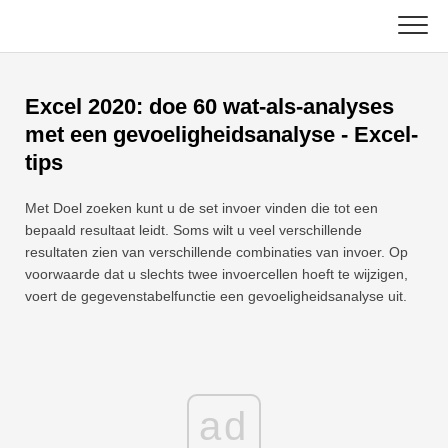
Skip
to
content
Hoofd
Excel 2020: doe 60 wat-als-analyses
Excel-functies
met een gevoeligheidsanalyse - Excel-
tips
Grafiek
C ++
Met Doel zoeken kunt u de set invoer vinden die tot een
Excel-tips
DSA
bepaald resultaat leidt. Soms wilt u veel verschillende
resultaten zien van verschillende combinaties van invoer. Op
Formule
Java
voorwaarde dat u slechts twee invoercellen hoeft te wijzigen,
voert de gegevenstabelfunctie een gevoeligheidsanalyse uit.
Woordenlijst
JavaScript
Toetsenbord sneltoetsen
Kotlin
Lessen
ad
Python
Nieuws