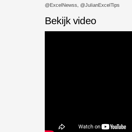
@ExcelNewss, @JulianExcelTips
Bekijk video