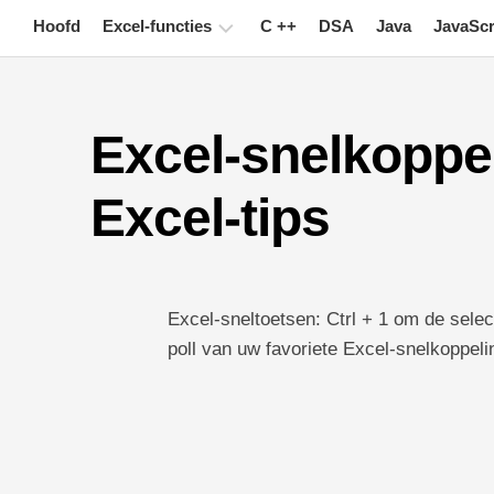
Skip
Hoofd
Excel-functies
C ++
DSA
Java
JavaScr
to
content
Grafiek
Excel-snelkoppeli
Excel-
tips
Excel-tips
Formule
Woordenlijst
Toetsenbord
Excel-sneltoetsen: Ctrl + 1 om de selec
sneltoetsen
poll van uw favoriete Excel-snelkoppeli
Lessen
Nieuws
Draaitabel