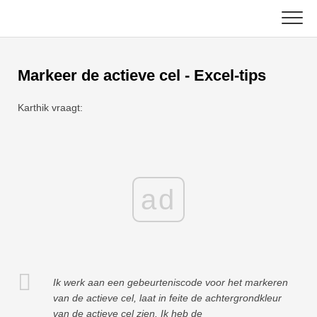
Skip
to
content
Hoofd
Markeer de actieve cel - Excel-tips
Excel-functies
Karthik vraagt:
Grafiek
C ++
Excel-tips
DSA
Formule
ad
Java
Woordenlijst
JavaScript
Toetsenbord sneltoetsen
Kotlin
Lessen
Ik werk aan een gebeurteniscode voor het markeren
Python
van de actieve cel, laat in feite de achtergrondkleur
van de actieve cel zien. Ik heb de
Nieuws