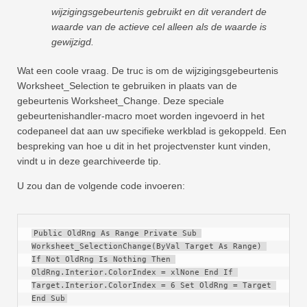
wijzigingsgebeurtenis gebruikt en dit verandert de
Snel
waarde van de actieve cel alleen als de waarde is
Draaitabel
gewijzigd.
TechTV
Wat een coole vraag. De truc is om de wijzigingsgebeurtenis
Worksheet_Selection te gebruiken in plaats van de
gebeurtenis Worksheet_Change. Deze speciale
gebeurtenishandler-macro moet worden ingevoerd in het
codepaneel dat aan uw specifieke werkblad is gekoppeld. Een
bespreking van hoe u dit in het projectvenster kunt vinden,
vindt u in deze gearchiveerde tip.
U zou dan de volgende code invoeren:
Public OldRng As Range Private Sub 
Worksheet_SelectionChange(ByVal Target As Range) 
If Not OldRng Is Nothing Then 
OldRng.Interior.ColorIndex = xlNone End If 
Target.Interior.ColorIndex = 6 Set OldRng = Target 
End Sub