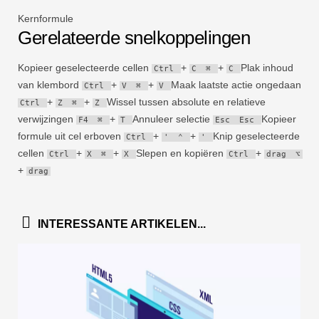
Kernformule
Gerelateerde snelkoppelingen
Kopieer geselecteerde cellen
+
+
Plak inhoud
Ctrl
C
⌘
C
van klembord
+
+
Maak laatste actie ongedaan
Ctrl
V
⌘
V
+
+
Wissel tussen absolute en relatieve
Ctrl
Z
⌘
Z
verwijzingen
+
Annuleer selectie
Kopieer
F4
⌘
T
Esc
Esc
formule uit cel erboven
+
+
Knip geselecteerde
Ctrl
'
⌃
'
cellen
+
+
Slepen en kopiëren
+
Ctrl
X
⌘
X
Ctrl
drag
⌥
+
drag
INTERESSANTE ARTIKELEN...