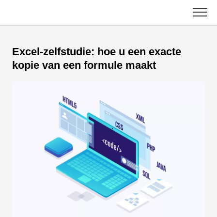
Skip
to
content
Hoofd
Excel-zelfstudie: hoe u een exacte
Excel-functies
kopie van een formule maakt
Grafiek
C ++
Excel-tips
DSA
Formule
Java
Woordenlijst
JavaScript
Toetsenbord sneltoetsen
Kotlin
Lessen
Python
Nieuws