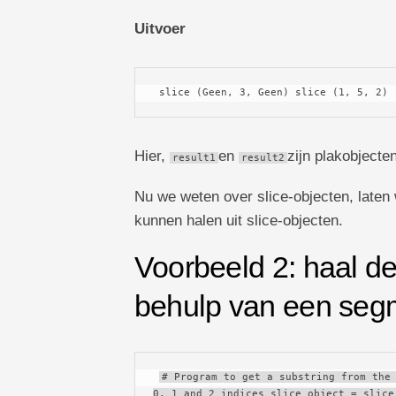
Uitvoer
 slice (Geen, 3, Geen) slice (1, 5, 2) 
Hier,
en
zijn plakobjecten
result1
result2
Nu we weten over slice-objecten, laten 
kunnen halen uit slice-objecten.
Voorbeeld 2: haal d
behulp van een seg
# Program to get a substring from the 
0, 1 and 2 indices slice_object = slice