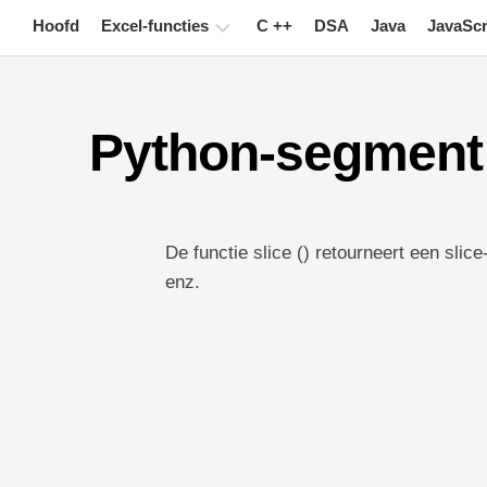
Skip
Hoofd
Excel-functies
C ++
DSA
Java
JavaScr
to
content
Grafiek
Python-segment 
Excel-
tips
Formule
Woordenlijst
De functie slice () retourneert een slice
enz.
Toetsenbord
sneltoetsen
Lessen
Nieuws
Draaitabel