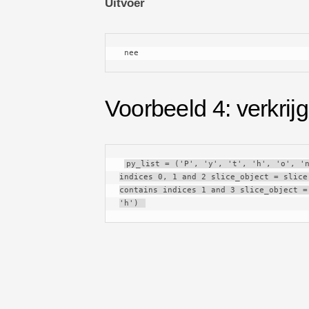
Uitvoer
 nee 
Voorbeeld 4: verkrij
py_list = ('P', 'y', 't', 'h', 'o', 'n
indices 0, 1 and 2 slice_object = slice
contains indices 1 and 3 slice_object =
'h') 