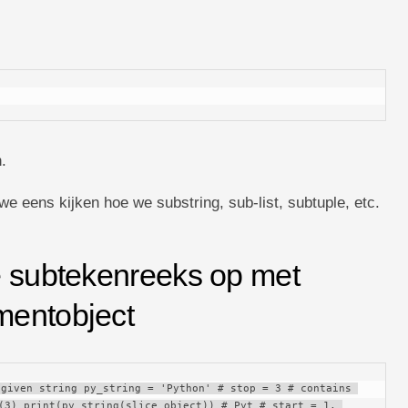
.
we eens kijken hoe we substring, sub-list, subtuple, etc.
e subtekenreeks op met
mentobject
given string py_string = 'Python' # stop = 3 # contains 
(3) print(py_string(slice_object)) # Pyt # start = 1, 