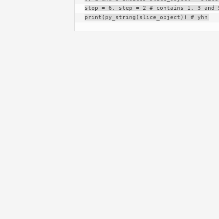
stop = 6, step = 2 # contains 1, 3 and 
print(py_string(slice_object)) # yhn