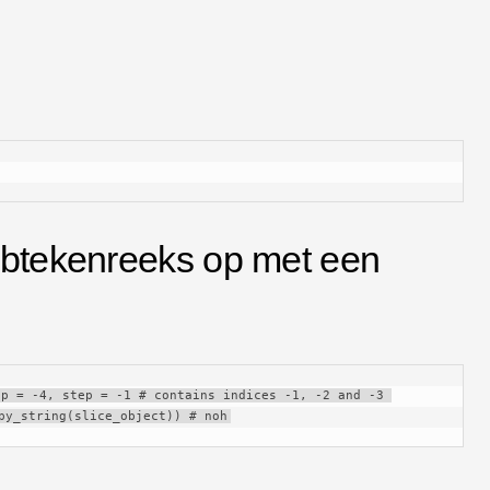
ubtekenreeks op met een
p = -4, step = -1 # contains indices -1, -2 and -3 
py_string(slice_object)) # noh