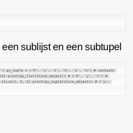
g een sublijst en een subtupel
') py_tuple = ('P', 'y', 't', 'h', 'o', 'n') # contains 
(3) print(py_list(slice_object)) # ('P', 'y', 't') # 
 slice(1, 5, 2) print(py_tuple(slice_object)) # ('y', 