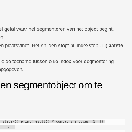
:
l getal waar het segmenteren van het object begint.
en.
en plaatsvindt. Het snijden stopt bij indexstop
-1 (laatste
die de toename tussen elke index voor segmentering
 opgegeven.
een segmentobject om te
 slice(3) print(result1) # contains indices (1, 3) 
 5, 2))