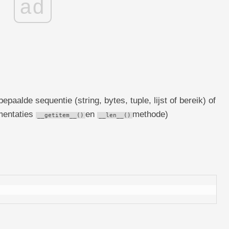
ad
epaalde sequentie (string, bytes, tuple, lijst of bereik) of
ementaties
en
methode)
__getitem__()
__len__()