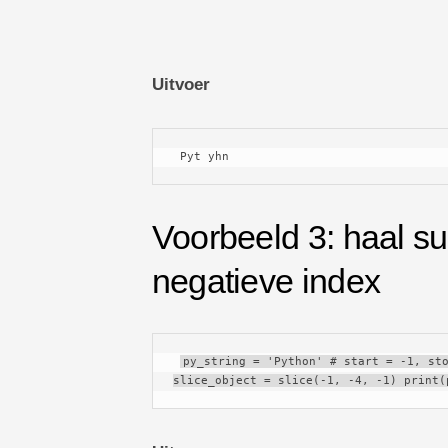
Uitvoer
 Pyt yhn 
Voorbeeld 3: haal s
negatieve index
py_string = 'Python' # start = -1, sto
slice_object = slice(-1, -4, -1) print(