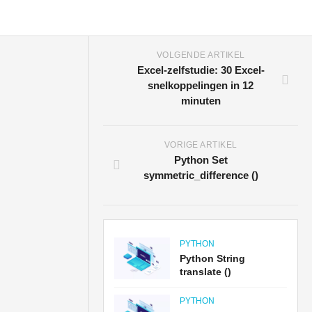
VOLGENDE ARTIKEL
Excel-zelfstudie: 30 Excel-
snelkoppelingen in 12
minuten
VORIGE ARTIKEL
Python Set
symmetric_difference ()
PYTHON
Python String
translate ()
PYTHON