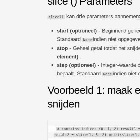
slice () Parameters
kan drie parameters aannemen
slice()
start (optioneel)
- Beginnend gehee
Standaard
indien niet opgegev
None
stop
- Geheel getal totdat het snijd
element)
.
step (optioneel)
- Integer-waarde 
bepaalt. Standaard
indien niet
None
Voorbeeld 1: maak 
snijden
# contains indices (0, 1, 2) result1 =
result2 = slice(1, 5, 2) print(slice(1,