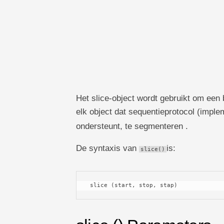
TechTV
Het slice-object wordt gebruikt om een ​​b
elk object dat sequentieprotocol (impl
ondersteunt, te segmenteren .
De syntaxis van
is:
slice()
 slice (start, stop, stap)