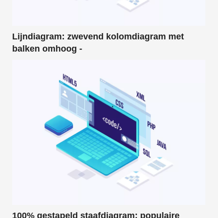
Snel
Draaitabel
Lijndiagram: zwevend kolomdiagram met
TechTV
balken omhoog -
100% gestapeld staafdiagram: populaire