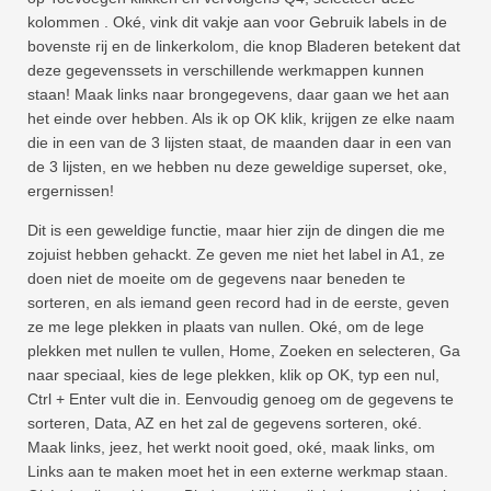
kolommen . Oké, vink dit vakje aan voor Gebruik labels in de
bovenste rij en de linkerkolom, die knop Bladeren betekent dat
deze gegevenssets in verschillende werkmappen kunnen
staan! Maak links naar brongegevens, daar gaan we het aan
het einde over hebben. Als ik op OK klik, krijgen ze elke naam
die in een van de 3 lijsten staat, de maanden daar in een van
de 3 lijsten, en we hebben nu deze geweldige superset, oke,
ergernissen!
Dit is een geweldige functie, maar hier zijn de dingen die me
zojuist hebben gehackt. Ze geven me niet het label in A1, ze
doen niet de moeite om de gegevens naar beneden te
sorteren, en als iemand geen record had in de eerste, geven
ze me lege plekken in plaats van nullen. Oké, om de lege
plekken met nullen te vullen, Home, Zoeken en selecteren, Ga
naar speciaal, kies de lege plekken, klik op OK, typ een nul,
Ctrl + Enter vult die in. Eenvoudig genoeg om de gegevens te
sorteren, Data, AZ en het zal de gegevens sorteren, oké.
Maak links, jeez, het werkt nooit goed, oké, maak links, om
Links aan te maken moet het in een externe werkmap staan.