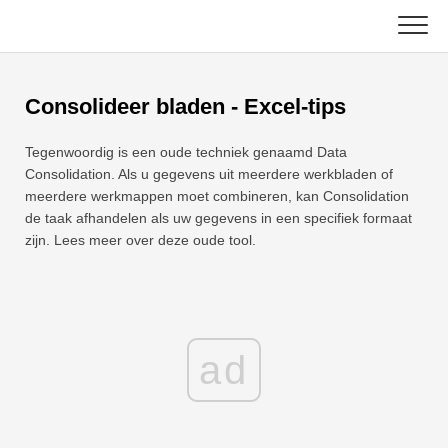
Skip
to
content
Hoofd
Consolideer bladen - Excel-tips
Excel-functies
Tegenwoordig is een oude techniek genaamd Data
Grafiek
C ++
Consolidation. Als u gegevens uit meerdere werkbladen of
meerdere werkmappen moet combineren, kan Consolidation
de taak afhandelen als uw gegevens in een specifiek formaat
Excel-tips
DSA
zijn. Lees meer over deze oude tool.
Formule
Java
Woordenlijst
JavaScript
Toetsenbord sneltoetsen
ad
Kotlin
Lessen
Python
Nieuws