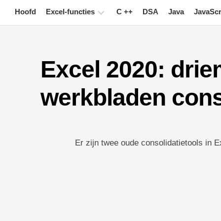
Skip
Hoofd
Excel-functies
C ++
DSA
Java
JavaScr
to
content
Grafiek
Excel 2020: drie
Excel-
tips
werkbladen conso
Formule
Woordenlijst
Toetsenbord
Er zijn twee oude consolidatietools in E
sneltoetsen
Lessen
Nieuws
Draaitabel