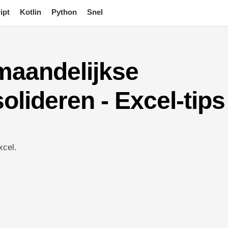
ipt
Kotlin
Python
Snel
maandelijkse
lideren - Excel-tips
xcel.