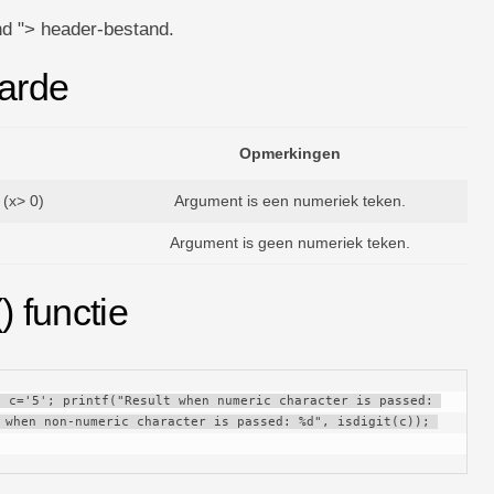
nd "> header-bestand.
aarde
Opmerkingen
 (x> 0)
Argument is een numeriek teken.
Argument is geen numeriek teken.
) functie
 c='5'; printf("Result when numeric character is passed: 
 when non-numeric character is passed: %d", isdigit(c)); 