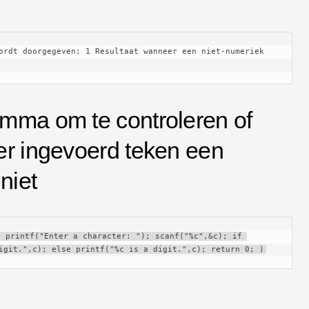
mma om te controleren of
er ingevoerd teken een
niet
 printf("Enter a character: "); scanf("%c",&c); if 
igit.",c); else printf("%c is a digit.",c); return 0; )