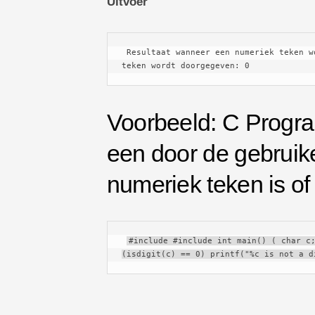
Uitvoer
 Resultaat wanneer een numeriek teken wordt doorgegeven: 1 Resultaat wanneer een niet-numeriek 
teken wordt doorgegeven: 0
Voorbeeld: C Progra
een door de gebruik
numeriek teken is of 
#include #include int main() ( char c;
(isdigit(c) == 0) printf("%c is not a d