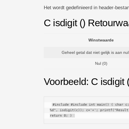
Het wordt gedefinieerd in header-besta
C isdigit () Retourw
Winstwaarde
Geheel getal dat niet gelijk is aan nul
Nul (0)
Voorbeeld: C isdigit (
#include #include int main() ( char c;
%d", isdigit(c)); c='+'; printf("Result
return 0; ) 