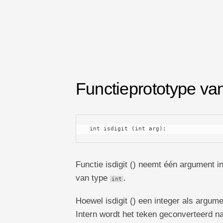
TechTV
Functieprototype van 
 int isdigit (int arg);
Functie isdigit () neemt één argument i
van type
.
int
Hoewel isdigit () een integer als argum
Intern wordt het teken geconverteerd na