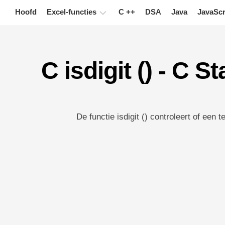
Skip
Hoofd
Excel-functies
C ++
DSA
Java
JavaScr
to
content
Grafiek
C isdigit () - C 
Excel-
tips
Formule
Woordenlijst
De functie isdigit () controleert of een 
Toetsenbord
sneltoetsen
Lessen
Nieuws
Draaitabel