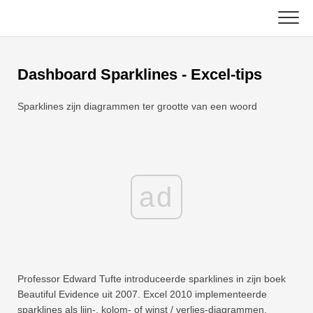
Skip
to
content
Hoofd
Dashboard Sparklines - Excel-tips
Excel-functies
Sparklines zijn diagrammen ter grootte van een woord
Grafiek
C ++
Excel-tips
DSA
Formule
ad
Java
Woordenlijst
JavaScript
Toetsenbord sneltoetsen
Kotlin
Lessen
Professor Edward Tufte introduceerde sparklines in zijn boek
Python
Beautiful Evidence uit 2007. Excel 2010 implementeerde
sparklines als lijn-, kolom- of winst / verlies-diagrammen,
Nieuws