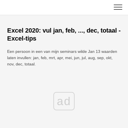
Skip
to
content
Hoofd
Excel 2020: vul jan, feb, ..., dec, totaal -
Excel-functies
Excel-tips
Grafiek
C ++
Een persoon in een van mijn seminars wilde Jan 13 waarden
laten invullen: jan, feb, mrt, apr, mei, jun, jul, aug, sep, okt,
Excel-tips
DSA
nov, dec, totaal.
Formule
Java
Woordenlijst
JavaScript
ad
Toetsenbord sneltoetsen
Kotlin
Lessen
Python
Nieuws