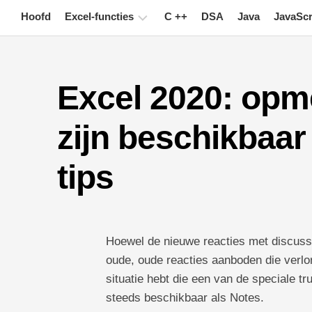
Skip
Hoofd
Excel-functies
C ++
DSA
Java
JavaScr
to
content
Grafiek
Excel 2020: opme
Excel-
tips
zijn beschikbaar 
Formule
Woordenlijst
tips
Toetsenbord
sneltoetsen
Lessen
Hoewel de nieuwe reacties met discussie
oude, oude reacties aanboden die verlor
Nieuws
situatie hebt die een van de speciale t
Draaitabel
steeds beschikbaar als Notes.