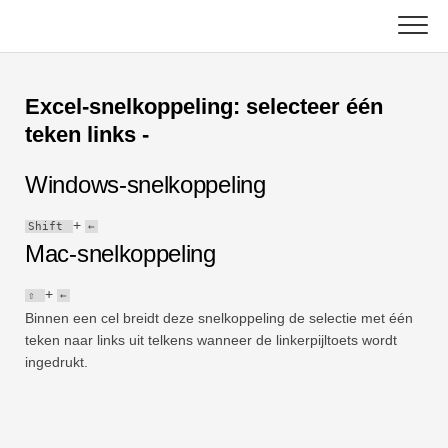
Skip
to
content
Hoofd
Excel-snelkoppeling: selecteer één
Excel-functies
teken links -
Grafiek
C ++
Windows-snelkoppeling
Excel-tips
DSA
+
Shift
←
Mac-snelkoppeling
Formule
Java
+
⇧
←
Woordenlijst
Binnen een cel breidt deze snelkoppeling de selectie met één
JavaScript
teken naar links uit telkens wanneer de linkerpijltoets wordt
Toetsenbord sneltoetsen
ingedrukt.
Kotlin
Lessen
Python
Nieuws