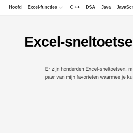
Skip
Hoofd
Excel-functies
C ++
DSA
Java
JavaScr
to
content
Grafiek
Excel-sneltoetse
Excel-
tips
Formule
Woordenlijst
Er zijn honderden Excel-sneltoetsen, m
paar van mijn favorieten waarmee je ku
Toetsenbord
sneltoetsen
Lessen
Nieuws
Draaitabel